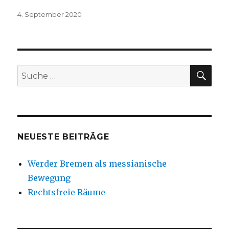
Veröffentlicht
4. September 2020
am
SU
Suche
nach:
NEUESTE BEITRÄGE
Werder Bremen als messianische
Bewegung
Rechtsfreie Räume